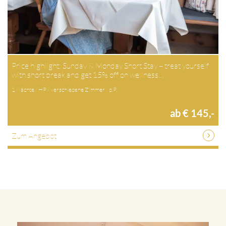
Price highlight: Sunday & Monday Short Stay – treat yourself
with short break and get 15% off on wellness…
1 Nächte / HP / verschiedene Zimmer / p.P.
ab € 145,-
Zum Angebot