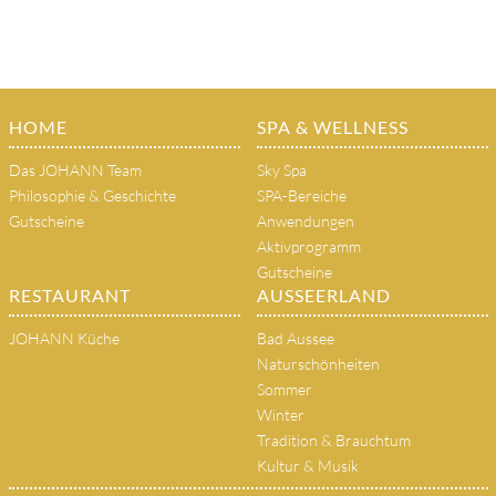
HOME
SPA & WELLNESS
Das JOHANN Team
Sky Spa
Philosophie & Geschichte
SPA-Bereiche
Gutscheine
Anwendungen
Aktivprogramm
Gutscheine
RESTAURANT
AUSSEERLAND
JOHANN Küche
Bad Aussee
Naturschönheiten
Sommer
Winter
Tradition & Brauchtum
Kultur & Musik