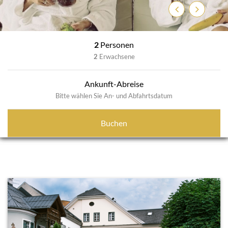
Zurück
Weiter
2
Personen
2
Erwachsene
Ankunft-Abreise
Bitte wählen Sie An- und Abfahrtsdatum
Buchen