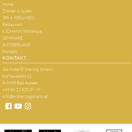
Home
Zimmer & Suiten
SPA & WELLNESS
Restaurant
s'JOHANN Wirtshaus
SEMINARE
AUSSEERLAND
Kontakt
KONTAKT
Spa Hotel Erzherzog Johann
Kurhausplatz 62
A-8990 Bad Aussee
+43 36 22 525 07 - 0
info@erzherzogjohann.at