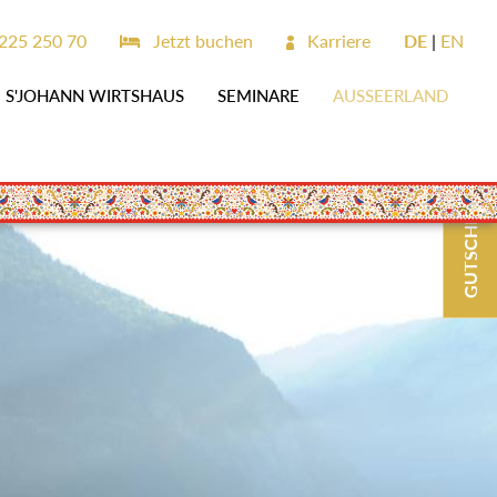
225 250 70
Jetzt buchen
Karriere
DE
EN
S'JOHANN WIRTSHAUS
SEMINARE
AUSSEERLAND
GUTSCHEINE