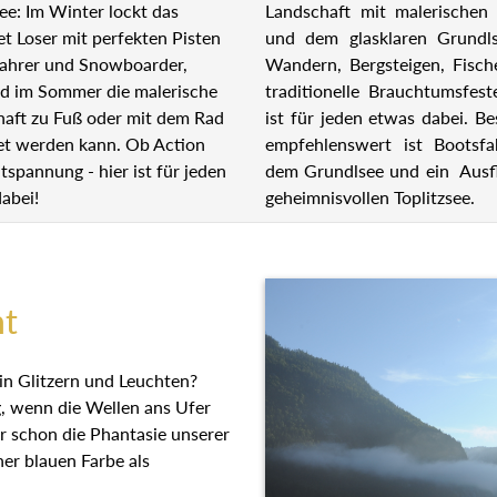
Landschaft mit malerischen 
ee: Im Winter lockt das
und dem glasklaren Grundl
et Loser mit perfekten Pisten
Wandern, Bergsteigen, Fisch
fahrer und Snowboarder,
traditionelle Brauchtumsfest
d im Sommer die malerische
ist für jeden etwas dabei. B
aft zu Fuß oder mit dem Rad
empfehlenswert ist Bootsfa
et werden kann. Ob Action
dem Grundlsee und ein Ausf
tspannung - hier ist für jeden
geheimnisvollen Toplitzsee.
abei!
ht
in Glitzern und Leuchten?
g, wenn die Wellen ans Ufer
r schon die Phantasie unserer
ner blauen Farbe als