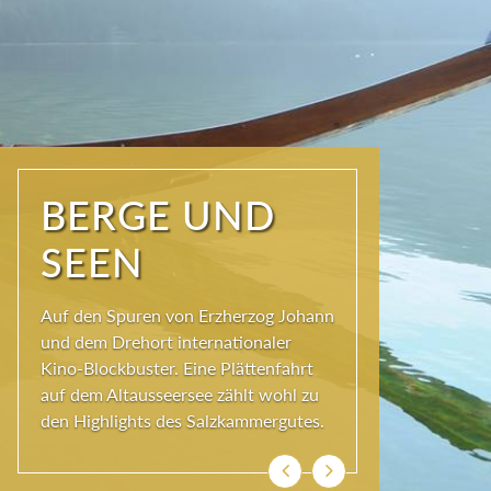
NATUR PUR
Seit jeher schöpfen Menschen im
Ausseerland neue Kraft und viel
Inspiration. Das Wirkungsvermögen
kommt aus der Natur und ihren
ewigen Gestalten – den Bergen und
Seen.
Zurück
Weiter