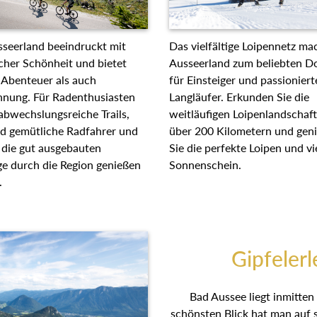
Das vielfältige Loipennetz ma
seerland beeindruckt mit
Ausseerland zum beliebten Do
cher Schönheit und bietet
für Einsteiger und passioniert
Abenteuer als auch
Langläufer. Erkunden Sie die
nung. Für Radenthusiasten
weitläufigen Loipenlandschaf
 abwechslungsreiche Trails,
über 200 Kilometern und gen
d gemütliche Radfahrer und
Sie die perfekte Loipen und vi
 die gut ausgebauten
Sonnenschein.
 durch die Region genießen
.
Gipfelerl
Bad Aussee liegt inmitten
schönsten Blick hat man auf 