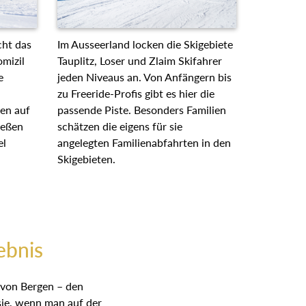
cht das
Im Ausseerland locken die Skigebiete
mizil
Tauplitz, Loser und Zlaim Skifahrer
e
jeden Niveaus an. Von Anfängern bis
zu Freeride-Profis gibt es hier die
ten auf
passende Piste. Besonders Familien
ießen
schätzen die eigens für sie
el
angelegten Familienabfahrten in den
Skigebieten.
ebnis
 von Bergen – den
sie, wenn man auf der