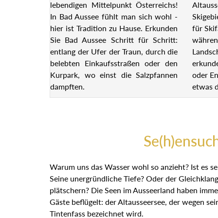
lebendigen Mittelpunkt Österreichs!
Altauss
In Bad Aussee fühlt man sich wohl -
Skigebi
hier ist Tradition zu Hause. Erkunden
für Ski
Sie Bad Aussee Schritt für Schritt:
währen
entlang der Ufer der Traun, durch die
Landsch
belebten Einkaufsstraßen oder den
erkund
Kurpark, wo einst die Salzpfannen
oder En
dampften.
etwas d
Se(h)ensuc
Warum uns das Wasser wohl so anzieht? Ist es se
Seine unergründliche Tiefe? Oder der Gleichklan
plätschern? Die Seen im Ausseerland haben imme
Gäste beflügelt: der Altausseersee, der wegen sei
Tintenfass bezeichnet wird.