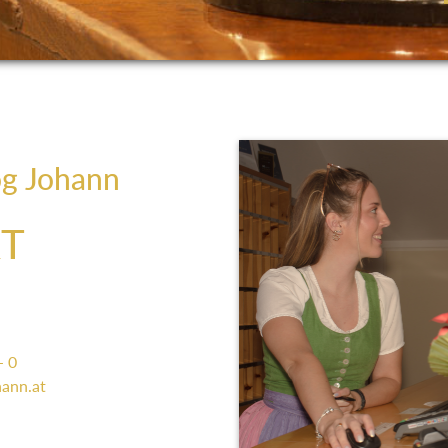
og Johann
T
- 0
ann.at