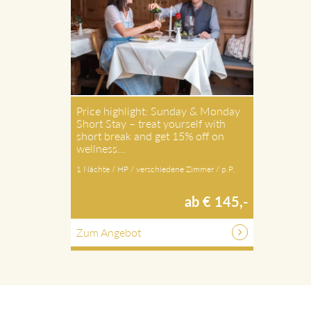
Price highlight: Sunday & Monday
Short Stay – treat yourself with
short break and get 15% off on
wellness…
1 Nächte / HP / verschiedene Zimmer / p.P.
ab € 145,-
Zum Angebot