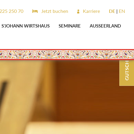
225 250 70
Jetzt buchen
Karriere
DE
EN
S'JOHANN WIRTSHAUS
SEMINARE
AUSSEERLAND
GUTSCHEINE