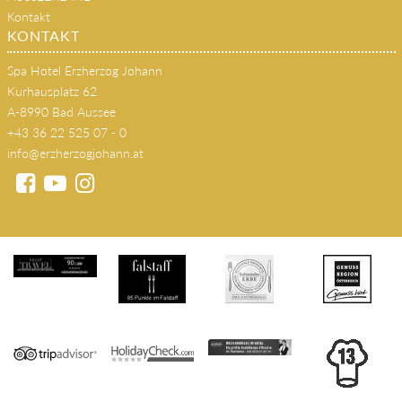
Kontakt
KONTAKT
Spa Hotel Erzherzog Johann
Kurhausplatz 62
A-8990 Bad Aussee
+43 36 22 525 07 - 0
info@erzherzogjohann.at