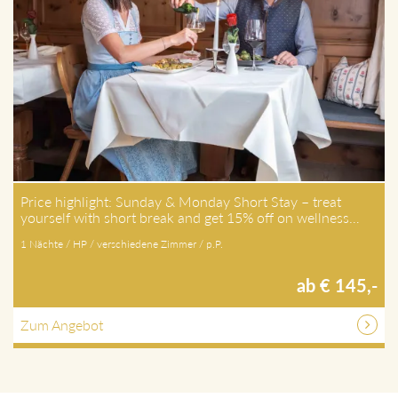
Price highlight: Sunday & Monday Short Stay – treat
yourself with short break and get 15% off on wellness…
1 Nächte / HP / verschiedene Zimmer / p.P.
ab € 145,-
Zum Angebot