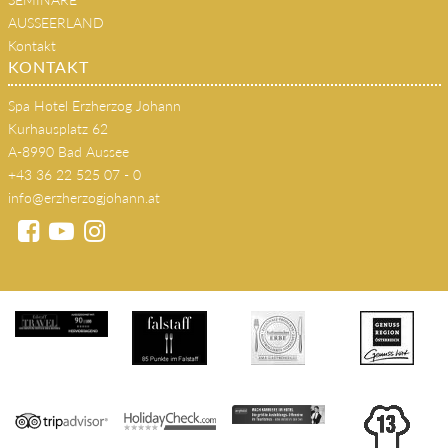
AUSSEERLAND
Kontakt
KONTAKT
Spa Hotel Erzherzog Johann
Kurhausplatz 62
A-8990 Bad Aussee
+43 36 22 525 07 - 0
info@erzherzogjohann.at