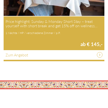
Price highlight: Sunday & Monday Short Stay – treat
yourself with short break and get 15% off on wellness…
1 Nächte / HP / verschiedene Zimmer / p.P.
ab € 145,-
Zum Angebot