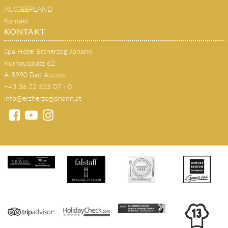
AUSSEERLAND
Kontakt
KONTAKT
Spa Hotel Erzherzog Johann
Kurhausplatz 62
A-8990 Bad Aussee
+43 36 22 525 07 - 0
info@erzherzogjohann.at