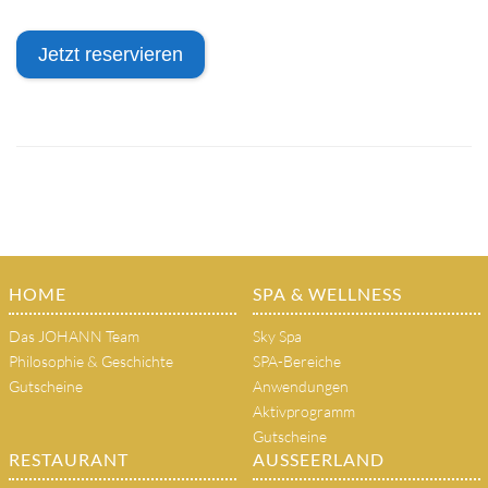
Jetzt reservieren
HOME
SPA & WELLNESS
Das JOHANN Team
Sky Spa
Philosophie & Geschichte
SPA-Bereiche
Gutscheine
Anwendungen
Aktivprogramm
Gutscheine
RESTAURANT
AUSSEERLAND