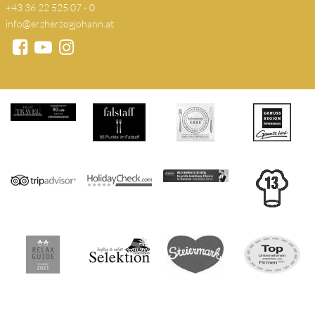
+43 36 22 525 07 - 0
info@erzherzogjohann.at