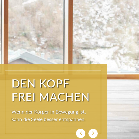
ÜBER DEN
DÄCHERN DER
KURSTADT
Schöner als im SKY SPA kann es im
Wolkenbett auch nicht sein, denn bei
so viel Himmel wird das Herz ganz
leicht und die Seele weit.
Zurück
Weiter