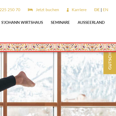
225 250 70
Jetzt buchen
Karriere
DE
EN
S'JOHANN WIRTSHAUS
SEMINARE
AUSSEERLAND
GUTSCHEINE