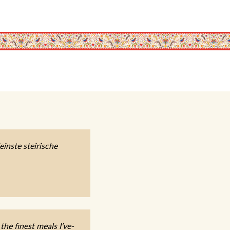
inste steirische
he finest meals I’ve-