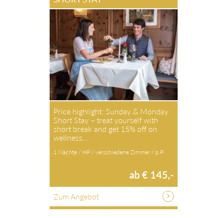
Price highlight: Sunday & Monday
Short Stay – treat yourself with
short break and get 15% off on
wellness…
1 Nächte / HP / verschiedene Zimmer / p.P.
ab € 145,-
Zum Angebot