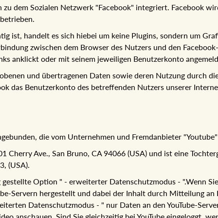
en zu dem Sozialen Netzwerk "Facebook" integriert. Facebook wi
betrieben.
ig ist, handelt es sich hiebei um keine Plugins, sondern um Graf
Verbindung zwischen dem Browser des Nutzers und den Facebook-S
inks anklickt oder mit seinem jeweiligen Benutzerkonto angemelde
rhobenen und übertragenen Daten sowie deren Nutzung durch die
ook das Benutzerkonto des betreffenden Nutzers unserer Interne
 eingebunden, die vom Unternehmen und Fremdanbieter "Youtube
 Cherry Ave., San Bruno, CA 94066 (USA) und ist eine Tochterge
, (USA).
gestellte Option " - erweiterter Datenschutzmodus - ".Wenn Sie 
e-Servern hergestellt und dabei der Inhalt durch Mitteilung an I
eiterten Datenschutzmodus - " nur Daten an den YouTube-Server
ideo anschauen. Sind Sie gleichzeitig bei YouTube eingeloggt, w