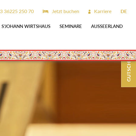
3 36225 250 70
Jetzt buchen
Karriere
DE
S'JOHANN WIRTSHAUS
SEMINARE
AUSSEERLAND
GUTSCHEINE