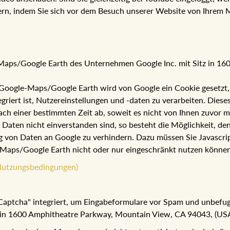
ern, indem Sie sich vor dem Besuch unserer Website von Ihrem 
e-Maps/Google Earth des Unternehmen Google Inc. mit Sitz in 1
oogle-Maps/Google Earth wird von Google ein Cookie gesetzt, um
ert ist, Nutzereinstellungen und -daten zu verarbeiten. Dieses 
ach einer bestimmten Zeit ab, soweit es nicht von Ihnen zuvor m
r Daten nicht einverstanden sind, so besteht die Möglichkeit, 
 von Daten an Google zu verhindern. Dazu müssen Sie Javascrip
le-Maps/Google Earth nicht oder nur eingeschränkt nutzen können
Nutzungsbedingungen)
reCaptcha" integriert, um Eingabeformulare vor Spam und unbefu
 in 1600 Amphitheatre Parkway, Mountain View, CA 94043, (USA