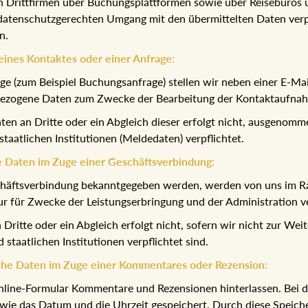
 Drittfirmen über Buchungsplattformen sowie über Reisebüros u
atenschutzgerechten Umgang mit den übermittelten Daten verpfl
n.
ines Kontaktes oder einer Anfrage:
 (zum Beispiel Buchungsanfrage) stellen wir neben einer E-Mai
bezogene Daten zum Zwecke der Bearbeitung der Kontaktaufnah
n an Dritte oder ein Abgleich dieser erfolgt nicht, ausgenomm
aatlichen Institutionen (Meldedaten) verpflichtet.
 Daten im Zuge einer Geschäftsverbindung:
chäftsverbindung bekanntgegeben werden, werden von uns im R
ur für Zwecke der Leistungserbringung und der Administration 
ritte oder ein Abgleich erfolgt nicht, sofern wir nicht zur We
taatlichen Institutionen verpflichtet sind.
che Daten im Zuge einer Kommentares oder Rezension:
n Online-Formular Kommentare und Rezensionen hinterlassen. Be
ie das Datum und die Uhrzeit gespeichert. Durch diese Speicher