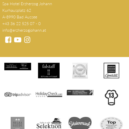
Spa Hotel Erzherzog Johann
Kurhausplatz 62
A-8990 Bad Aussee
+43 36 22 525 07 - 0
info@erzherzogjohann.at