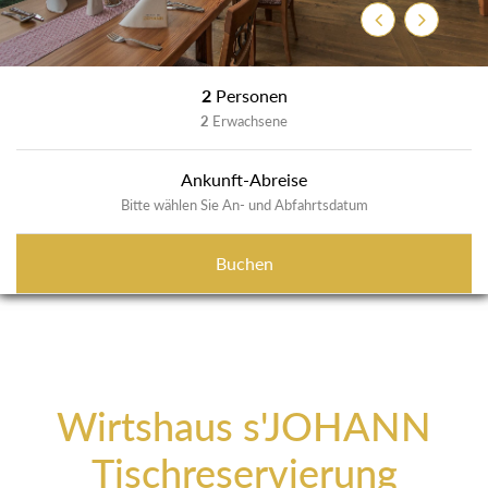
Zurück
Weiter
2
Personen
2
Erwachsene
Ankunft-Abreise
Bitte wählen Sie An- und Abfahrtsdatum
Buchen
Wirtshaus s'JOHANN
Tischreservierung