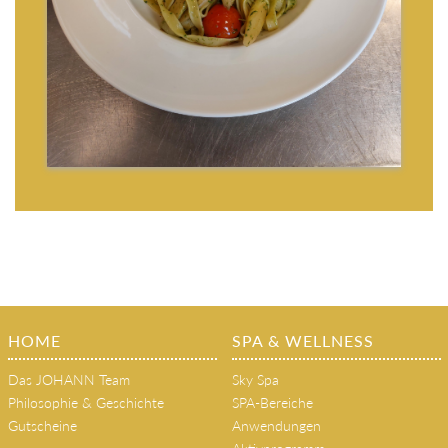
HOME
SPA & WELLNESS
Das JOHANN Team
Sky Spa
Philosophie & Geschichte
SPA-Bereiche
Gutscheine
Anwendungen