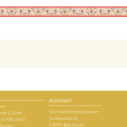
KONTAKT
me
Spa Hotel Erzherzog Johann
mer & Suiten
Kurhausplatz 62
A & WELLNESS
A-8990 Bad Aussee
taurant