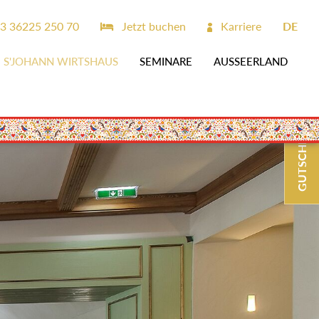
3 36225 250 70
Jetzt buchen
Karriere
DE
S'JOHANN WIRTSHAUS
SEMINARE
AUSSEERLAND
GUTSCHEINE