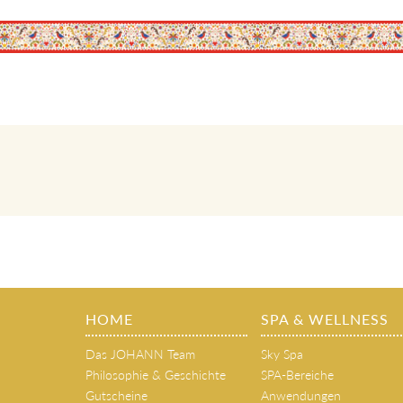
HOME
SPA & WELLNESS
Das JOHANN Team
Sky Spa
Philosophie & Geschichte
SPA-Bereiche
Gutscheine
Anwendungen