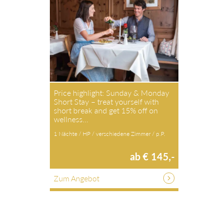
Price highlight: Sunday & Monday
Short Stay – treat yourself with
short break and get 15% off on
wellness…
1 Nächte / HP / verschiedene Zimmer / p.P.
ab € 145,-
Zum Angebot