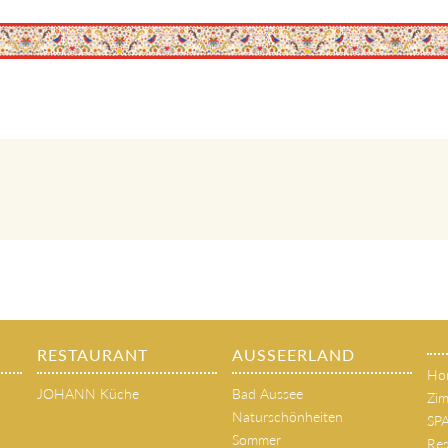
RESTAURANT
AUSSEERLAND
Ho
JOHANN Küche
Bad Aussee
Zim
Naturschönheiten
SP
Sommer
Res