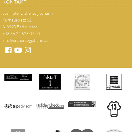
KONTAKT
Spa Hotel Erzherzog Johann
Kurhausplatz 62
A-8990 Bad Aussee
+43 36 22 525 07 - 0
info@erzherzogjohann.at