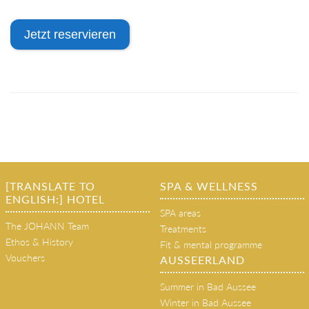
Jetzt reservieren
[TRANSLATE TO
SPA & WELLNESS
ENGLISH:] HOTEL
SPA areas
The JOHANN Team
Treatments
Ethos & History
Fit & mental programme
Vouchers
AUSSEERLAND
Summer in Bad Aussee
Winter in Bad Aussee