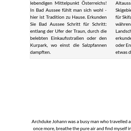
lebendigen Mittelpunkt Österreichs!
Altauss
In Bad Aussee fühlt man sich wohl -
Skigebi
hier ist Tradition zu Hause. Erkunden
für Ski
Sie Bad Aussee Schritt für Schritt:
während
entlang der Ufer der Traun, durch die
Landsch
belebten Einkaufsstraßen oder den
erkunde
Kurpark, wo einst die Salzpfannen
oder En
dampften.
etwas d
Archduke Johann was a busy man who travelled a lo
once more, breathe the pure air and find myself i