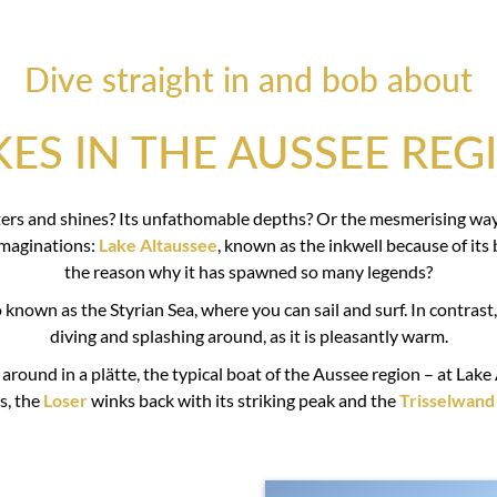
Dive straight in and bob about
KES IN THE AUSSEE REG
litters and shines? Its unfathomable depths? Or the mesmerising wa
imaginations:
Lake Altaussee
, known as the inkwell because of its 
the reason why it has spawned so many legends?
lso known as the Styrian Sea, where you can sail and surf. In contrast
diving and splashing around, as it is pleasantly warm.
around in a plätte, the typical boat of the Aussee region – at Lake A
s, the
Loser
winks back with its striking peak and the
Trisselwand