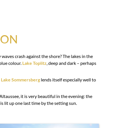
ION
y waves crash against the shore? The lakes in the
blue colour.
Lake Toplitz
, deep and dark – perhaps
,
Lake Sommersberg
lends itself especially well to
ltaussee, it is very beautiful in the evening: the
is lit up one last time by the setting sun.