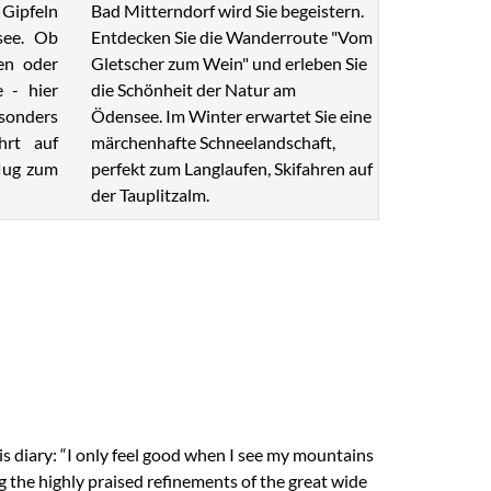
Bad Mitterndorf wird Sie begeistern.
Gipfeln
Entdecken Sie die Wanderroute "Vom
see. Ob
Gletscher zum Wein" und erleben Sie
en oder
die Schönheit der Natur am
e - hier
Ödensee. Im Winter erwartet Sie eine
esonders
märchenhafte Schneelandschaft,
hrt auf
perfekt zum Langlaufen, Skifahren auf
lug zum
der Tauplitzalm.
s diary: “I only feel good when I see my mountains
g the highly praised refinements of the great wide