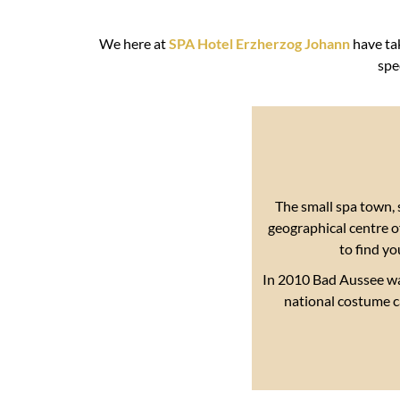
We here at
SPA Hotel Erzherzog Johann
have ta
spe
The small spa town, 
geographical centre of
to find yo
In 2010 Bad Aussee w
national costume ca