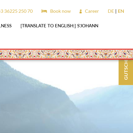
3 36225 250 70
Book now
Career
DE
EN
LNESS
[TRANSLATE TO ENGLISH:] S'JOHANN
GUTSCHEINE