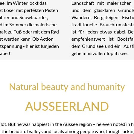
Landschaft mit malerischen 
ee: Im Winter lockt das
und dem glasklaren Grundl
et Loser mit perfekten Pisten
Wandern, Bergsteigen, Fisch
fahrer und Snowboarder,
traditionelle Brauchtumsfest
 im Sommer die malerische
ist für jeden etwas dabei. B
aft zu Fuß oder mit dem Rad
empfehlenswert ist Bootsfa
t werden kann. Ob Action
dem Grundlsee und ein Ausf
tspannung - hier ist für jeden
geheimnisvollen Toplitzsee.
abei!
Natural beauty and humanity
AUSSEERLAND
t. But he was happiest in the Aussee region – he even noted in hi
n the beautiful valleys and locals among people who, though lackin