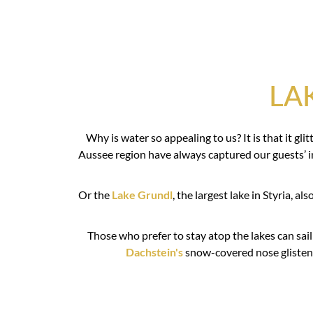
LA
Why is water so appealing to us? It is that it g
Aussee region have always captured our guests’ 
Or the
Lake Grundl
, the largest lake in Styria, a
Those who prefer to stay atop the lakes can sail 
Dachstein's
snow-covered nose glisten