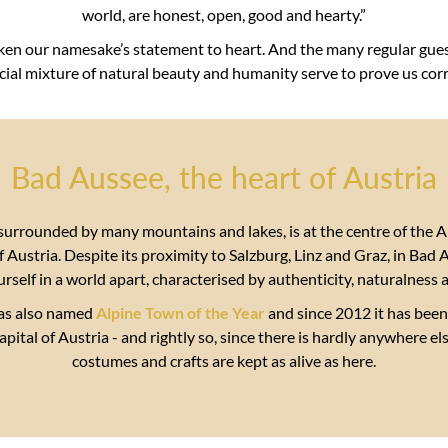
world, are honest, open, good and hearty.”
ken our namesake’s statement to heart. And the many regular gues
cial mixture of natural beauty and humanity serve to prove us corr
Bad Aussee, the heart of Austria
surrounded by many mountains and lakes, is at the centre of the 
 Austria. Despite its proximity to Salzburg, Linz and Graz, in Bad
urself in a world apart, characterised by authenticity, naturalness
as also named
Alpine Town of the Year
and since 2012 it has been t
pital of Austria - and rightly so, since there is hardly anywhere el
costumes and crafts are kept as alive as here.