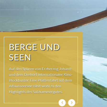
NATUR PUR
Seit jeher schöpfen Menschen im
Ausseerland neue Kraft und viel
Inspiration. Das Wirkungsvermögen
kommt aus der Natur und ihren ewigen
Gestalten – den Bergen und Seen.
Previous
Next