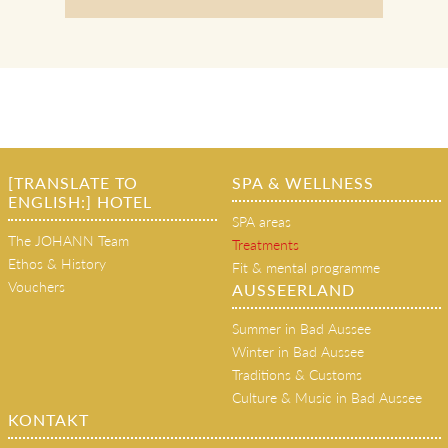
[TRANSLATE TO
SPA & WELLNESS
ENGLISH:] HOTEL
SPA areas
The JOHANN Team
Treatments
Ethos & History
Fit & mental programme
Vouchers
AUSSEERLAND
Summer in Bad Aussee
Winter in Bad Aussee
Traditions & Customs
Culture & Music in Bad Aussee
KONTAKT