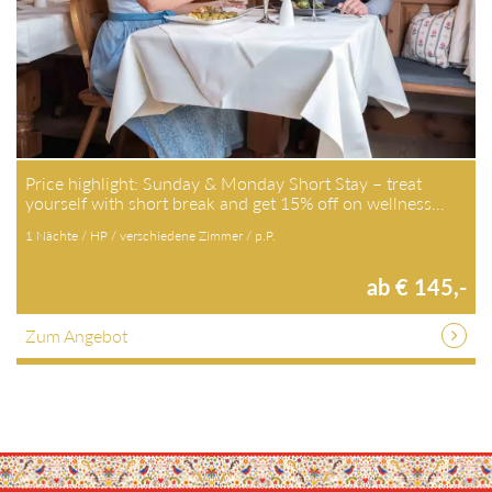
Price highlight: Sunday & Monday Short Stay – treat
yourself with short break and get 15% off on wellness…
1 Nächte / HP / verschiedene Zimmer / p.P.
ab € 145,-
Zum Angebot