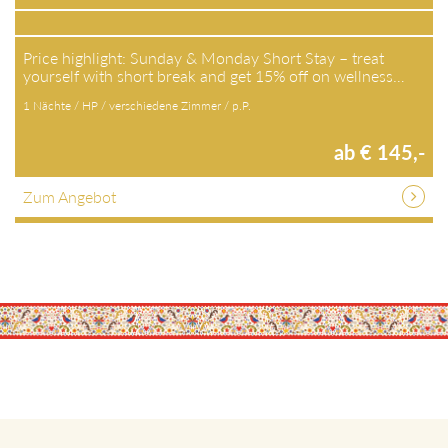
Price highlight: Sunday & Monday Short Stay – treat
yourself with short break and get 15% off on wellness…
1 Nächte / HP / verschiedene Zimmer / p.P.
ab € 145,-
Zum Angebot