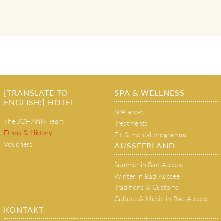
[TRANSLATE TO
SPA & WELLNESS
ENGLISH:] HOTEL
SPA areas
The JOHANN Team
Treatments
Ethos & History
Fit & mental programme
Vouchers
AUSSEERLAND
Summer in Bad Aussee
Winter in Bad Aussee
Traditions & Customs
Culture & Music in Bad Aussee
KONTAKT