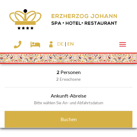
DE
EN
Toggle
naviga
Skip
2
Personen
to
2
Erwachsene
main
content
Ankunft-Abreise
Bitte wählen Sie An- und Abfahrtsdatum
Buchen