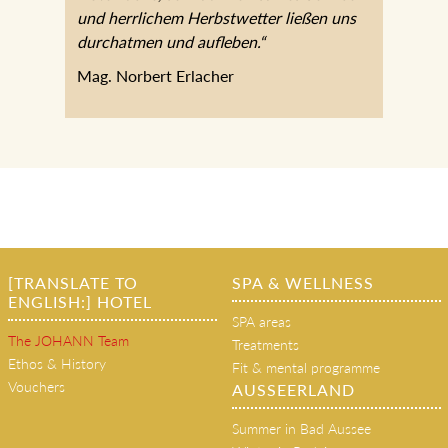
und herrlichem Herbstwetter ließen uns
durchatmen und aufleben.“
Mag. Norbert Erlacher
[TRANSLATE TO
SPA & WELLNESS
ENGLISH:] HOTEL
SPA areas
The JOHANN Team
Treatments
Ethos & History
Fit & mental programme
Vouchers
AUSSEERLAND
Summer in Bad Aussee