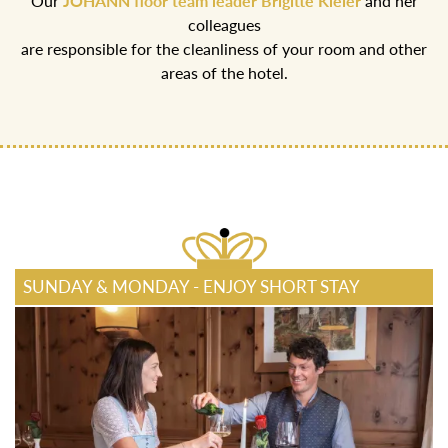
Our
JOHANN floor team leader Brigitte Kleier
and her
colleagues
are responsible for the cleanliness of your room and other
areas of the hotel.
SUNDAY & MONDAY - ENJOY SHORT STAY