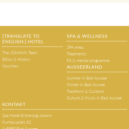
Mag. Norbert Erlacher
[TRANSLATE TO
SPA & WELLNESS
ENGLISH:] HOTEL
SPA areas
The JOHANN Team
Treatments
Ethos & History
Fit & mental programme
Vouchers
AUSSEERLAND
Summer in Bad Aussee
Winter in Bad Aussee
Traditions & Customs
Culture & Music in Bad Aussee