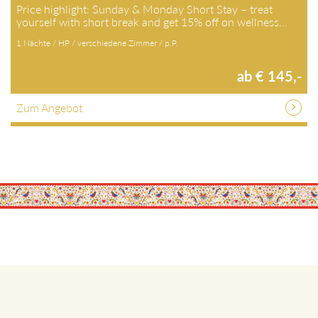
Price highlight: Sunday & Monday Short Stay – treat
yourself with short break and get 15% off on wellness…
1 Nächte / HP / verschiedene Zimmer / p.P.
ab € 145,-
Zum Angebot