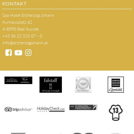
KONTAKT
Spa Hotel Erzherzog Johann
Kurhausplatz 62
A-8990 Bad Aussee
+43 36 22 525 07 - 0
info@erzherzogjohann.at