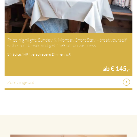
Price highlight: Sunday & Monday Short Stay – treat yourself
with short break and get 15% off on wellness…
1 Nächte / HP / verschiedene Zimmer / p.P.
ab € 145,-
Zum Angebot