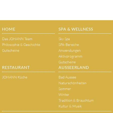
HOME
SPA & WELLNESS
Das JOHANN Team
Sky Spa
Philosophie & Geschichte
SPA-Bereiche
Gutscheine
Anwendungen
Aktivprogramm
Gutscheine
RESTAURANT
AUSSEERLAND
JOHANN Küche
Bad Aussee
Naturschönheiten
Sommer
Winter
Tradition & Brauchtum
Kultur & Musik