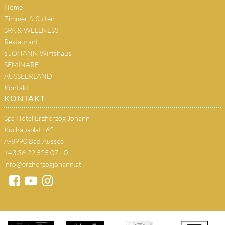
Home
Zimmer & Suiten
SPA & WELLNESS
Restaurant
s'JOHANN Wirtshaus
SEMINARE
AUSSEERLAND
Kontakt
KONTAKT
Spa Hotel Erzherzog Johann
Kurhausplatz 62
A-8990 Bad Aussee
+43 36 22 525 07 - 0
info@erzherzogjohann.at