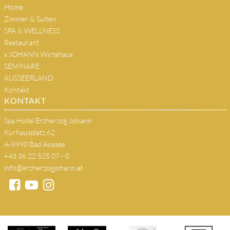
Home
Zimmer & Suiten
SPA & WELLNESS
Restaurant
s'JOHANN Wirtshaus
SEMINARE
AUSSEERLAND
Kontakt
KONTAKT
Spa Hotel Erzherzog Johann
Kurhausplatz 62
A-8990 Bad Aussee
+43 36 22 525 07 - 0
info@erzherzogjohann.at