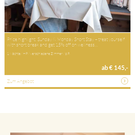
Price highlight: Sunday & Monday Short Stay – treat yourself
with short break and get 15% off on wellness…
1 Nächte / HP / verschiedene Zimmer / p.P.
ab € 145,-
Zum Angebot