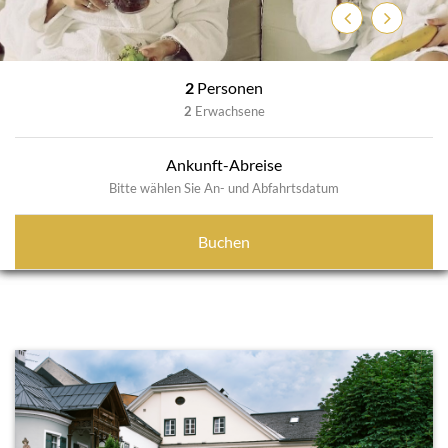
Zurück
Weiter
2
Personen
2
Erwachsene
Ankunft-Abreise
Bitte wählen Sie An- und Abfahrtsdatum
Buchen