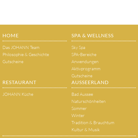
HOME
SPA & WELLNESS
Das JOHANN Team
Sky Spa
Philosophie & Geschichte
SPA-Bereiche
Gutscheine
Anwendungen
Aktivprogramm
Gutscheine
RESTAURANT
AUSSEERLAND
JOHANN Küche
Bad Aussee
Naturschönheiten
Sommer
Winter
Tradition & Brauchtum
Kultur & Musik