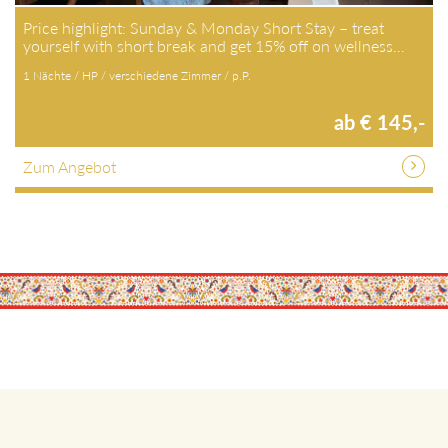
Price highlight: Sunday & Monday Short Stay – treat
yourself with short break and get 15% off on wellness…
1 Nächte / HP / verschiedene Zimmer / p.P.
ab € 145,-
Zum Angebot