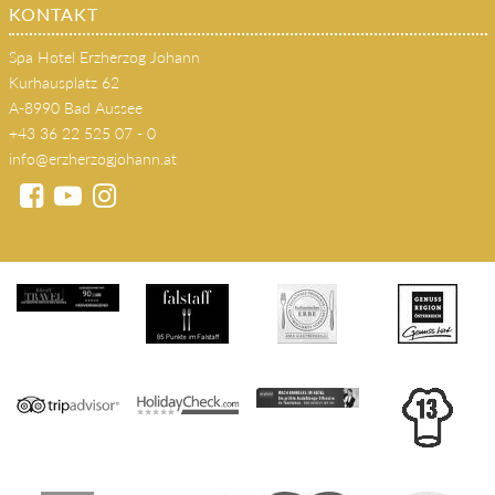
AUSSEERLAND
Kontakt
KONTAKT
Spa Hotel Erzherzog Johann
Kurhausplatz 62
A-8990 Bad Aussee
+43 36 22 525 07 - 0
info@erzherzogjohann.at