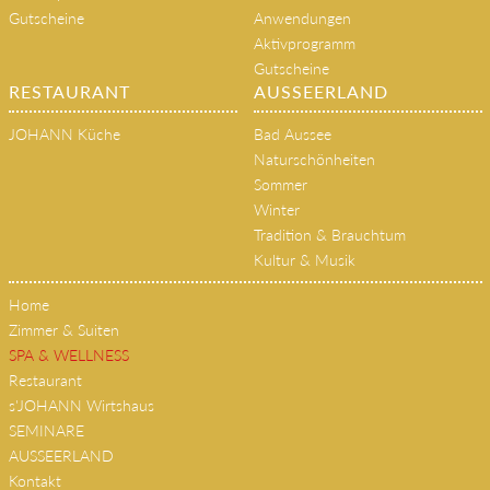
Das JOHANN Team
Sky Spa
Philosophie & Geschichte
SPA-Bereiche
Gutscheine
Anwendungen
Aktivprogramm
Gutscheine
RESTAURANT
AUSSEERLAND
JOHANN Küche
Bad Aussee
Naturschönheiten
Sommer
Winter
Tradition & Brauchtum
Kultur & Musik
Home
Zimmer & Suiten
SPA & WELLNESS
Restaurant
s'JOHANN Wirtshaus
SEMINARE