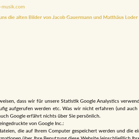
-musik.com
 uns die alten Bilder von Jacob Gauermann und Matthäus Loder z
isen, dass wir für unsere Statistik Google Analystics verwen
fig aufgerufen werden etc. Was wir nicht erfahren (und auch g
uch Google erfährt nichts über Sie persönlich.
leingedruckte von Google Inc.:
tdateien, die auf Ihrem Computer gespeichert werden und die e
mationen über Ihre Benutzung diese Website (einschließlich Ihr