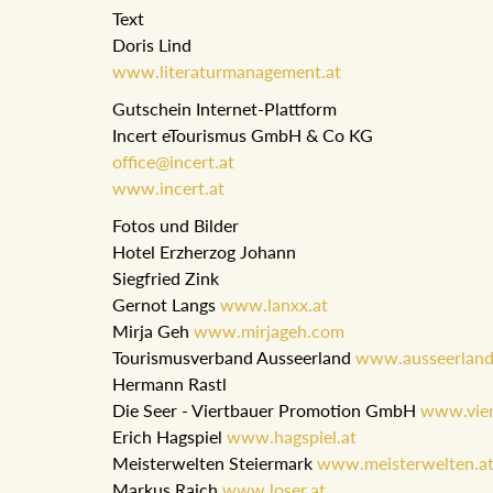
Text
Doris Lind
www.literaturmanagement.at
Gutschein Internet-Plattform
Incert eTourismus GmbH & Co KG
office@incert.at
www.incert.at
Fotos und Bilder
Hotel Erzherzog Johann
Siegfried Zink
Gernot Langs
www.lanxx.at
Mirja Geh
www.mirjageh.com
Tourismusverband Ausseerland
www.ausseerland
Hermann Rastl
Die Seer - Viertbauer Promotion GmbH
www.vier
Erich Hagspiel
www.hagspiel.at
Meisterwelten Steiermark
www.meisterwelten.a
Markus Raich
www.loser.at