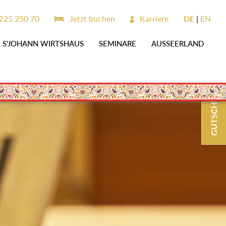
225 250 70
Jetzt buchen
Karriere
DE
EN
S'JOHANN WIRTSHAUS
SEMINARE
AUSSEERLAND
GUTSCHEINE