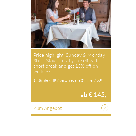
Price highlight: Sunday & Monday
Short Stay – treat yourself with
short break and get 15% off on
wellness…
1 Nächte / HP / verschiedene Zimmer / p.P.
ab € 145,-
Zum Angebot