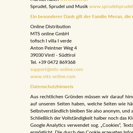
Sprudel, Sprudel und Musik
www.sprudelsprudel
Ein besonderer Dank gilt der Familie Meran, die
Online Distribution
MTS online GmbH
tofisch I villa I verde
Anton Peintner Weg 4
39030 Vintl - Südtirol
Tel. +39 0472 869368
support@mts-online.com
www.mts-online.com
Datenschutzhinweis
Aus rechtlichen Gründen müssen wir darauf hinwe
auf unseren Seiten haben, welche Seiten wie häu
Selbstverständlich bleiben Sie also anonym, und a
Schließlich der Vollständigkeit halber noch das K
Google Analytics verwendet sog. „Cookies“, Tex
ermöglicht. Die durch den Cookie erzeugten Infor