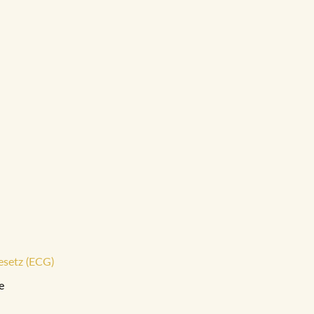
esetz (ECG)
e