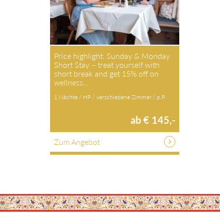
Price highlight: Sunday & Monday
Short Stay – treat yourself with
short break and get 15% off on
wellness…
1 Nächte / HP / verschiedene Zimmer / p.P.
ab € 145,-
Zum Angebot