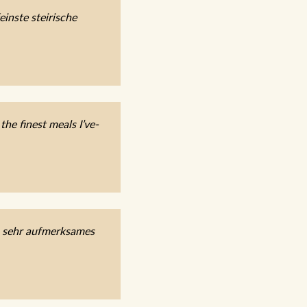
inste steirische
he finest meals I’ve-
, sehr aufmerksames