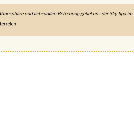
Atmosphäre und liebevollen Betreuung gefiel uns der Sky Spa im 
terreich