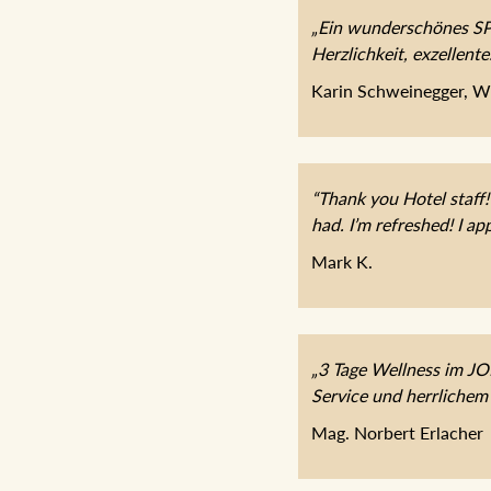
„Ein wunderschönes SPA
Herzlichkeit, exzellent
Karin Schweinegger, W
“Thank you Hotel staff!
had. I’m refreshed! I app
Mark K.
„3 Tage Wellness im J
Service und herrlichem
Mag. Norbert Erlacher