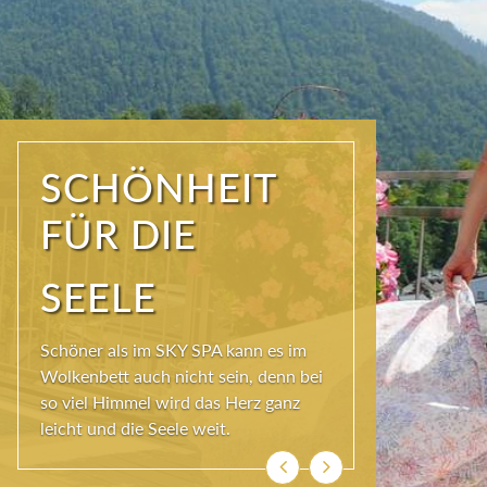
WIR SIND
FRISCH UND
MUNTER!
Ist der Körper in Bewegung, kann die
Seele besser baumeln. Das Hotel
Erzherzog Johann bietet dafür täglich
das FIT- und MENTAL-Programm.
Zurück
Weiter