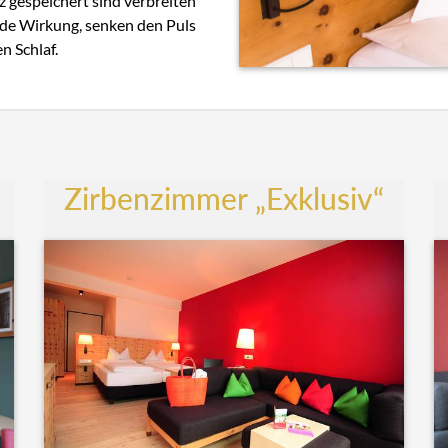
z gespeichert sind verbreiten
nde Wirkung, senken den Puls
n Schlaf.
Zirbenzimmer „Exklusiv“