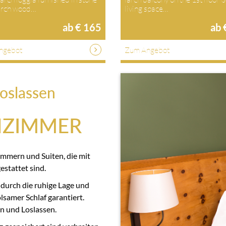
larch wood…
living space…
ab € 165
ab 
ngebot
Zum Angebot
oslassen
NZIMMER
immern und Suiten, die mit
stattet sind.
 durch die ruhige Lage und
samer Schlaf garantiert.
n und Loslassen.