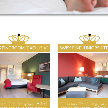
S PINE ROOM "EXCLUSIV"
SWISS PINE JUNIORSUIT
eople 27 m² living space + 3 m²
2 - 4 people 29 m² living space
arch loggia furnished in stone
larch balcony on the 1st floor 