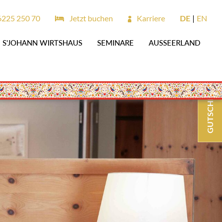
6225 250 70
Jetzt buchen
Karriere
DE
EN
S'JOHANN WIRTSHAUS
SEMINARE
AUSSEERLAND
GUTSCHEINE