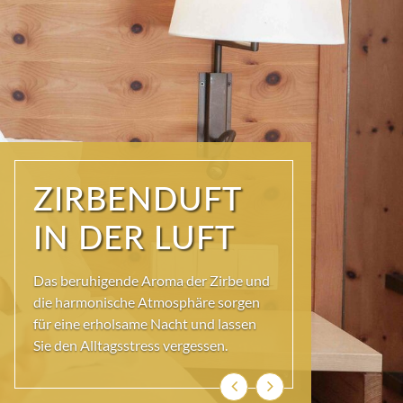
STIMMIG UND
ECHT
Entdecken Sie unsere einladenden
Zirbenzimmer, die mit natürlichen
Materialien und liebevollen Details
gestaltet sind.
Zurück
Weiter