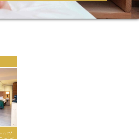
E
 + 6 m²
30 m² of