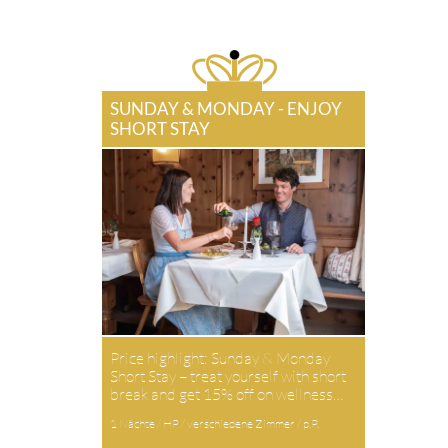
SUNDAY & MONDAY - ENJOY
SHORT STAY
Price highlight: Sunday & Monday
Short Stay – treat yourself with short
break and get 15% off on wellness…
1 Nächte / HP / verschiedene Zimmer / p.P.