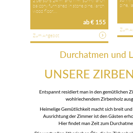
2 persons 24 m² and 6 m² sunny larch
pine, 
balcony furnished in stone pine, larch
wood floor,…
ab € 155
Zum A
Zum Angebot
Durchatmen und L
UNSERE ZIRBE
Entspannt residiert man in den gemütlichen Z
wohlriechendem Zirbenholz ausge
Heimelige Gemütlichkeit macht sich breit und
Ausrichtung der Zimmer ist den Gästen erhol
Hier findet man Zeit zum Durchatme