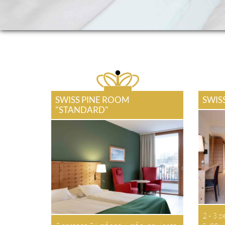
SWISS PINE ROOM
SWIS
"STANDARD"
2 - 3 p
sunny l