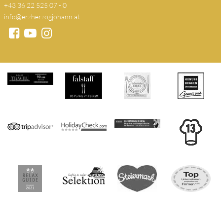
+43 36 22 525 07 - 0
info@erzherzogjohann.at