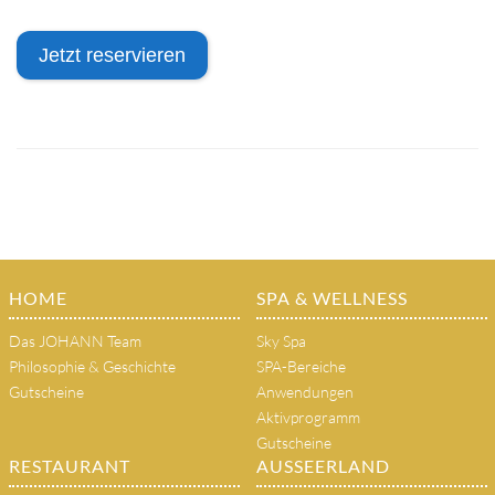
Jetzt reservieren
HOME
SPA & WELLNESS
Das JOHANN Team
Sky Spa
Philosophie & Geschichte
SPA-Bereiche
Gutscheine
Anwendungen
Aktivprogramm
Gutscheine
RESTAURANT
AUSSEERLAND