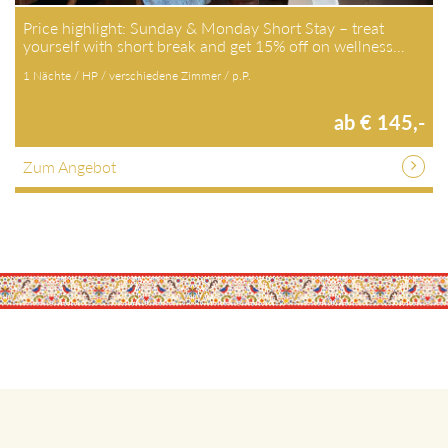
Price highlight: Sunday & Monday Short Stay – treat
yourself with short break and get 15% off on wellness…
1 Nächte / HP / verschiedene Zimmer / p.P.
ab € 145,-
Zum Angebot