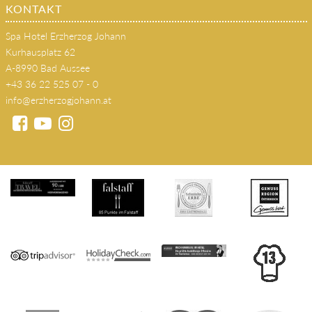
KONTAKT
Spa Hotel Erzherzog Johann
Kurhausplatz 62
A-8990 Bad Aussee
+43 36 22 525 07 - 0
info@erzherzogjohann.at