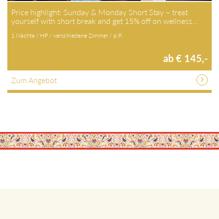
Price highlight: Sunday & Monday Short Stay – treat
yourself with short break and get 15% off on wellness…
1 Nächte / HP / verschiedene Zimmer / p.P.
ab € 145,-
Zum Angebot