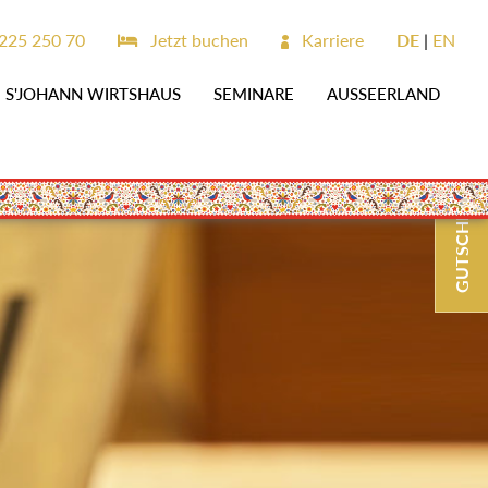
225 250 70
Jetzt buchen
Karriere
DE
EN
S'JOHANN WIRTSHAUS
SEMINARE
AUSSEERLAND
GUTSCHEINE