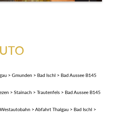
AUTO
gau > Gmunden > Bad Ischl > Bad Aussee B145
zen > Stainach > Trautenfels > Bad Aussee B145
Westautobahn > Abfahrt Thalgau > Bad Ischl >