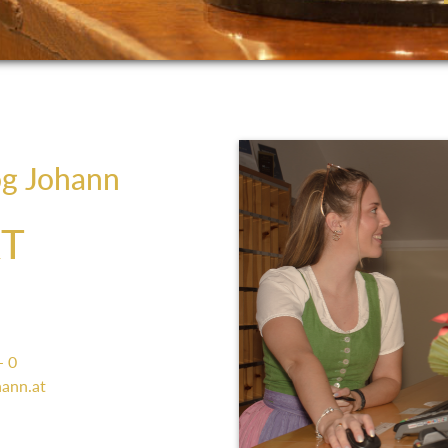
og Johann
T
- 0
ann.at