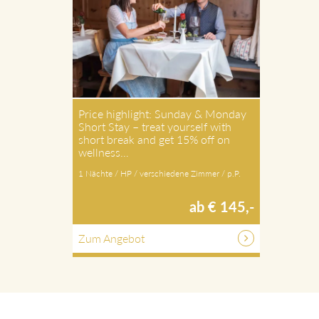
Price highlight: Sunday & Monday
Short Stay – treat yourself with
short break and get 15% off on
wellness…
1 Nächte / HP / verschiedene Zimmer / p.P.
ab € 145,-
Zum Angebot