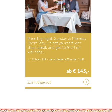
Price highlight: Sunday & Monday
Short Stay – treat yourself with
short break and get 15% off on
wellness…
1 Nächte / HP / verschiedene Zimmer / p.P.
ab € 145,-
Zum Angebot