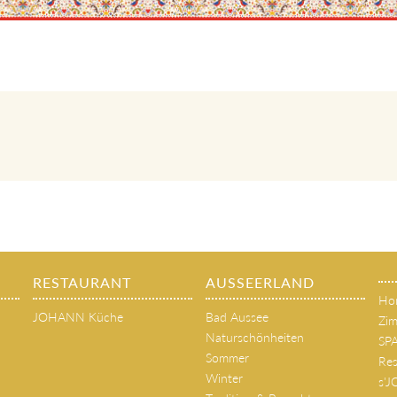
RESTAURANT
AUSSEERLAND
Ho
JOHANN Küche
Bad Aussee
Zim
Naturschönheiten
SP
Sommer
Res
Winter
s'