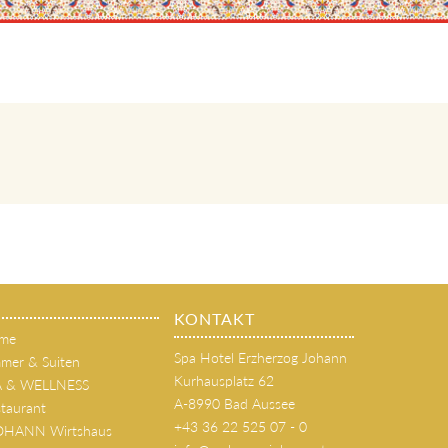
KONTAKT
me
Spa Hotel Erzherzog Johann
mer & Suiten
Kurhausplatz 62
A & WELLNESS
A-8990 Bad Aussee
taurant
+43 36 22 525 07 - 0
JOHANN Wirtshaus