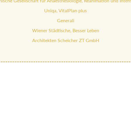
hische Gesellschaft für Anaesthesiologie, Reanimation und Inten
Uniqa, VitalPlan plus
Generali
Wiener Städtische, Besser Leben
Architekten Scheicher ZT GmbH