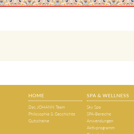
HOME
SPA & WELLNESS
Das JOHANN Team
Sky Spa
Philosophie & Geschichte
SPA-Bereiche
Gutscheine
Anwendungen
Aktivprogramm