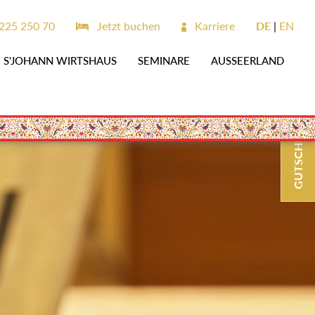
225 250 70
Jetzt buchen
Karriere
DE
EN
S'JOHANN WIRTSHAUS
SEMINARE
AUSSEERLAND
GUTSCHEINE