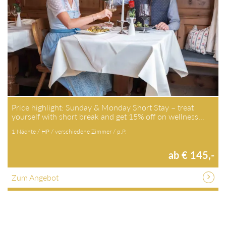
Price highlight: Sunday & Monday Short Stay – treat
yourself with short break and get 15% off on wellness…
1 Nächte / HP / verschiedene Zimmer / p.P.
ab € 145,-
Zum Angebot