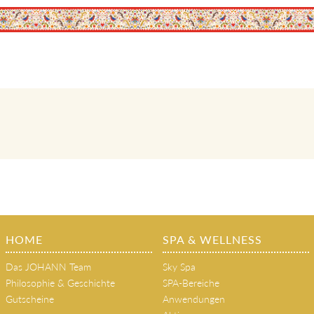
HOME
SPA & WELLNESS
Das JOHANN Team
Sky Spa
Philosophie & Geschichte
SPA-Bereiche
Gutscheine
Anwendungen