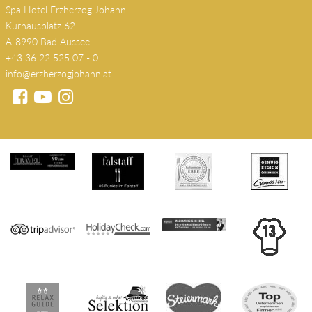
Spa Hotel Erzherzog Johann
Kurhausplatz 62
A-8990 Bad Aussee
+43 36 22 525 07 - 0
info@erzherzogjohann.at