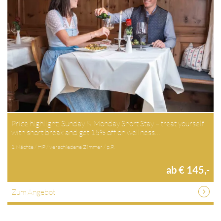
Price highlight: Sunday & Monday Short Stay – treat yourself
with short break and get 15% off on wellness…
1 Nächte / HP / verschiedene Zimmer / p.P.
ab € 145,-
Zum Angebot