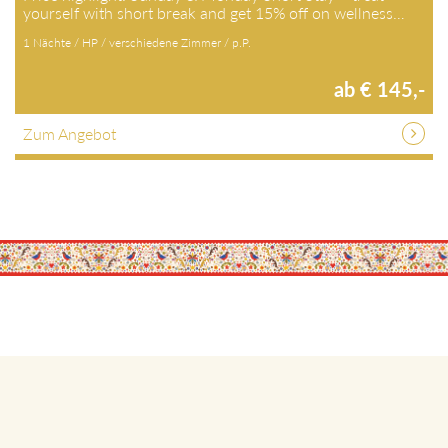
yourself with short break and get 15% off on wellness…
1 Nächte / HP / verschiedene Zimmer / p.P.
ab € 145,-
Zum Angebot