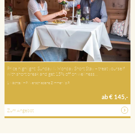
Price highlight: Sunday & Monday Short Stay – treat yourself
with short break and get 15% off on wellness…
1 Nächte / HP / verschiedene Zimmer / p.P.
ab € 145,-
Zum Angebot