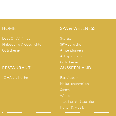
HOME
SPA & WELLNESS
Das JOHANN Team
Sky Spa
Philosophie & Geschichte
SPA-Bereiche
Gutscheine
Anwendungen
Aktivprogramm
Gutscheine
RESTAURANT
AUSSEERLAND
JOHANN Küche
Bad Aussee
Naturschönheiten
Sommer
Winter
Tradition & Brauchtum
Kultur & Musik