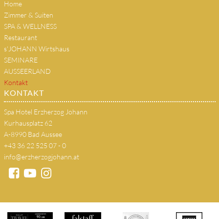
Home
Zimmer & Suiten
SPA & WELLNESS
Restaurant
s'JOHANN Wirtshaus
SEMINARE
AUSSEERLAND
Kontakt
KONTAKT
Spa Hotel Erzherzog Johann
Kurhausplatz 62
A-8990 Bad Aussee
+43 36 22 525 07 - 0
info@erzherzogjohann.at