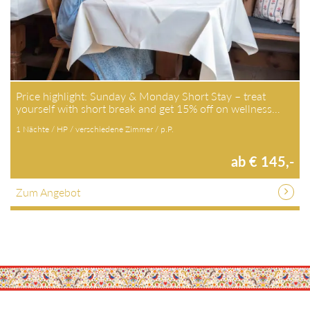
Price highlight: Sunday & Monday Short Stay – treat
yourself with short break and get 15% off on wellness…
1 Nächte / HP / verschiedene Zimmer / p.P.
ab € 145,-
Zum Angebot