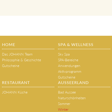
klassische Massagen, Beauty- und
Gesundheitsanwendungen, Therapien
HOME
SPA & WELLNESS
Das JOHANN Team
Sky Spa
Philosophie & Geschichte
SPA-Bereiche
Gutscheine
Anwendungen
Aktivprogramm
Gutscheine
RESTAURANT
AUSSEERLAND
JOHANN Küche
Bad Aussee
Naturschönheiten