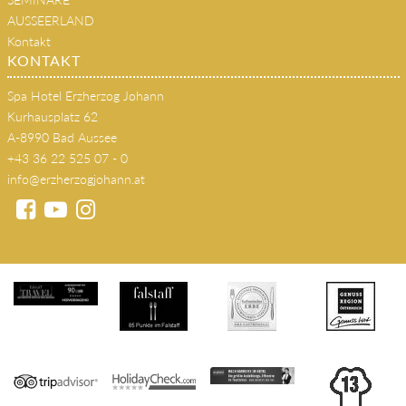
s'JOHANN Wirtshaus
SEMINARE
AUSSEERLAND
Kontakt
KONTAKT
Spa Hotel Erzherzog Johann
Kurhausplatz 62
A-8990 Bad Aussee
+43 36 22 525 07 - 0
info@erzherzogjohann.at