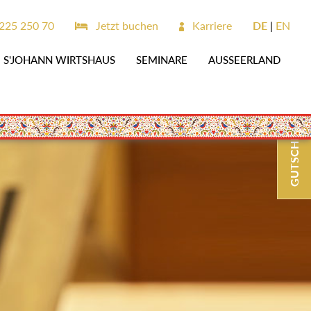
225 250 70
Jetzt buchen
Karriere
DE
EN
S'JOHANN WIRTSHAUS
SEMINARE
AUSSEERLAND
GUTSCHEINE