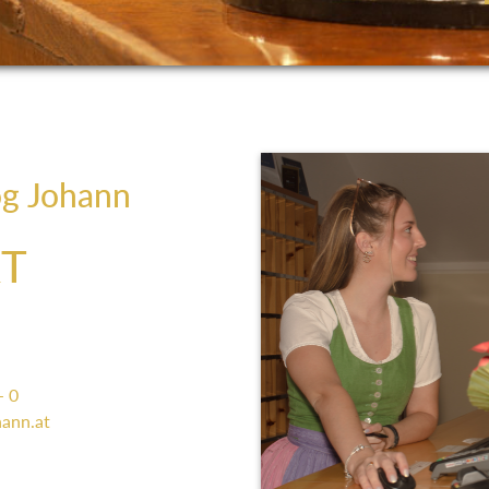
og Johann
T
- 0
ann.at