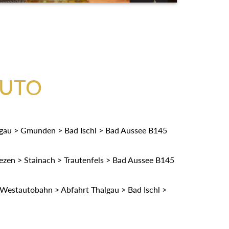
AUTO
gau > Gmunden > Bad Ischl > Bad Aussee B145
zen > Stainach > Trautenfels > Bad Aussee B145
Westautobahn > Abfahrt Thalgau > Bad Ischl >