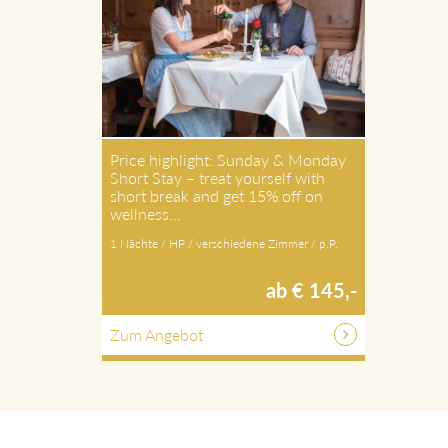
Price highlight: Sunday & Monday
Short Stay – treat yourself with
short break and get 15% off on
wellness…
1 Nächte / HP / verschiedene Zimmer / p.P.
ab € 145,-
Zum Angebot