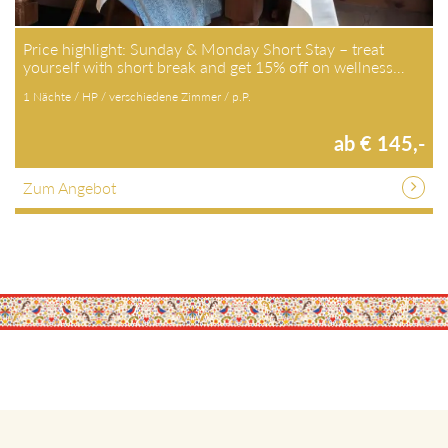
Price highlight: Sunday & Monday Short Stay – treat
yourself with short break and get 15% off on wellness…
1 Nächte / HP / verschiedene Zimmer / p.P.
ab € 145,-
Zum Angebot