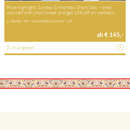
Price highlight: Sunday & Monday Short Stay – treat
yourself with short break and get 15% off on wellness…
1 Nächte / HP / verschiedene Zimmer / p.P.
ab € 145,-
Zum Angebot