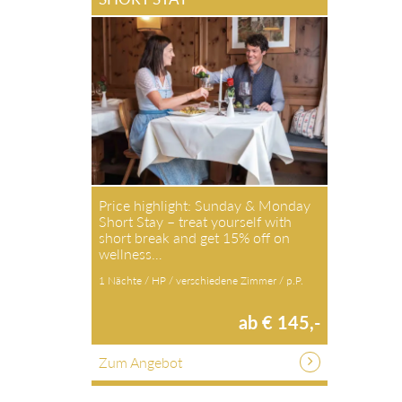
Price highlight: Sunday & Monday
Short Stay – treat yourself with
short break and get 15% off on
wellness…
1 Nächte / HP / verschiedene Zimmer / p.P.
ab € 145,-
Zum Angebot