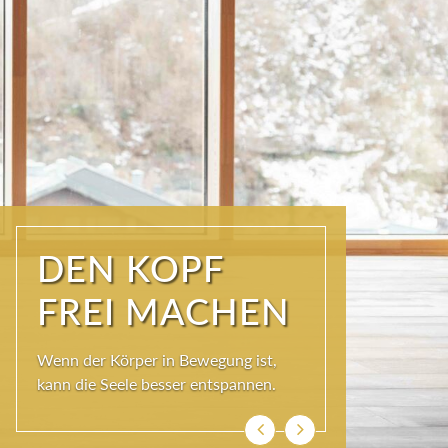
ÜBER DEN
DÄCHERN DER
KURSTADT
Schöner als im SKY SPA kann es im
Wolkenbett auch nicht sein, denn bei
so viel Himmel wird das Herz ganz
leicht und die Seele weit.
Zurück
Weiter