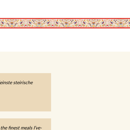
inste steirische
he finest meals I’ve-