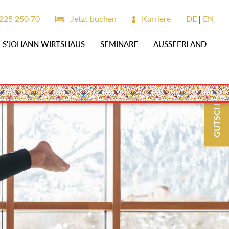
225 250 70
Jetzt buchen
Karriere
DE
EN
S'JOHANN WIRTSHAUS
SEMINARE
AUSSEERLAND
GUTSCHEINE