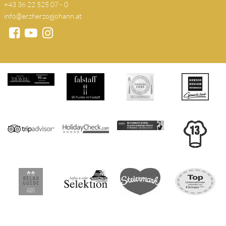
+43 36 22 525 07 - 0
info@erzherzogjohann.at