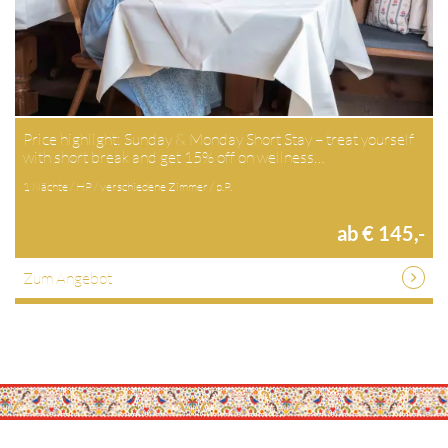
Price highlight: Sunday & Monday Short Stay – treat yourself
with short break and get 15% off on wellness…
1 Nächte / HP / verschiedene Zimmer / p.P.
ab € 145,-
Zum Angebot