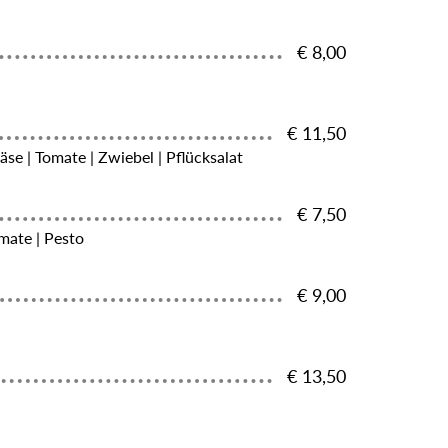
€ 8,00
€ 11,50
äse | Tomate | Zwiebel | Pflücksalat
€ 7,50
omate | Pesto
€ 9,00
€ 13,50