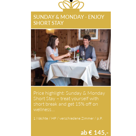
SUNDAY & MONDAY - ENJOY
SHORT STAY
Price highlight: Sunday & Monday
Short Stay – treat yourself with
short break and get 15% off on
wellness…
1 Nächte / HP / verschiedene Zimmer / p.P.
ab € 145,-