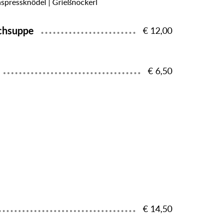
aspressknödel | Grießnockerl
schsuppe
€ 12,00
€ 6,50
€ 14,50