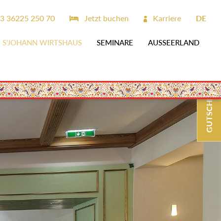
3 36225 250 70
Jetzt buchen
Karriere
DE
S'JOHANN WIRTSHAUS
SEMINARE
AUSSEERLAND
GUTSCHEINE