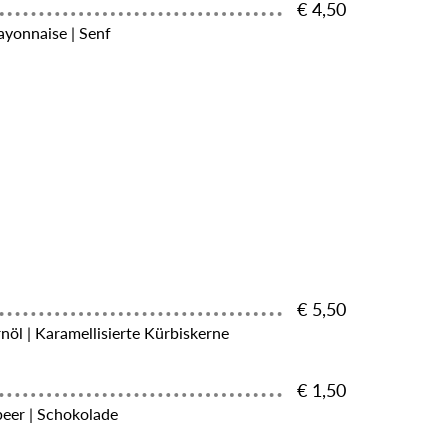
€ 4,50
yonnaise | Senf
€ 5,50
rnöl | Karamellisierte Kürbiskerne
€ 1,50
beer | Schokolade