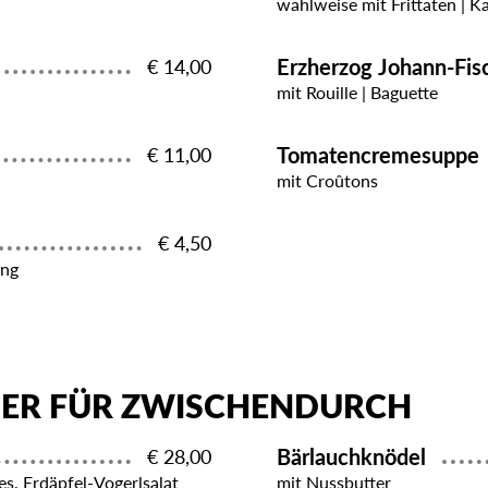
wahlweise mit Frittaten | K
Erzherzog Johann-Fi
€ 14,00
mit Rouille | Baguette
Tomatencremesuppe
€ 11,00
mit Croûtons
€ 4,50
ing
GER FÜR ZWISCHENDURCH
Bärlauchknödel
€ 28,00
es, Erdäpfel-Vogerlsalat
mit Nussbutter