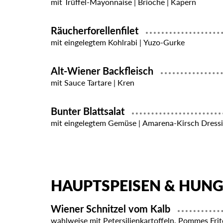
mit Trüffel-Mayonnaise | Brioche | Kapern
Räucherforellenfilet
mit eingelegtem Kohlrabi | Yuzo-Gurke
Alt-Wiener Backfleisch
mit Sauce Tartare | Kren
Bunter Blattsalat
mit eingelegtem Gemüse | Amarena-Kirsch Dress
HAUPTSPEISEN & HUN
Wiener Schnitzel vom Kalb
wahlweise mit Petersilienkartoffeln, Pommes Frit