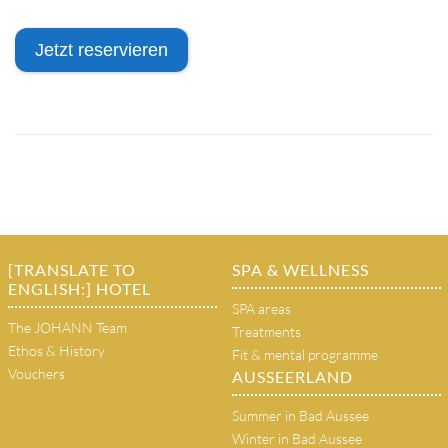
Jetzt reservieren
[TRANSLATE TO
SPA & WELLNESS
ENGLISH:] HOTEL
SPA areas
The JOHANN Team
Treatments
Ethos & History
Fit & mental programme
Vouchers
AUSSEERLAND
Summer in Bad Aussee
Winter in Bad Aussee