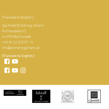
(copy 18)
[Translate to English:]
Spa Hotel Erzherzog Johann
Kurhausplatz 62
A-8990 Bad Aussee
+43 36 22 525 07 - 0
info@erzherzogjohann.at
[Translate to English:]