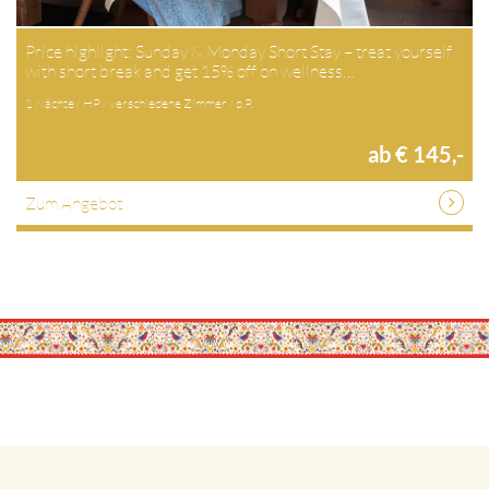
Price highlight: Sunday & Monday Short Stay – treat yourself
with short break and get 15% off on wellness…
1 Nächte / HP / verschiedene Zimmer / p.P.
ab € 145,-
Zum Angebot