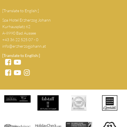
[Translate to English:]
Spa Hotel Erzherzog Johann
Kurhausplatz 62
A-8990 Bad Aussee
+43 36 22 525 07 - 0
info@erzherzogjohann.at
[Translate to English:]