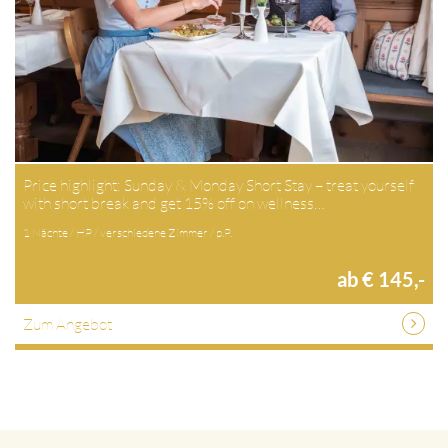
Price highlight: Sunday & Monday Short Stay – treat yourself
with short break and get 15% off on wellness…
1 Nächte / HP / verschiedene Zimmer / p.P.
ab € 145,-
Zum Angebot