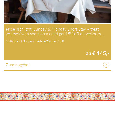
Price highlight: Sunday & Monday Short Stay – treat
yourself with short break and get 15% off on wellness…
1 Nächte / HP / verschiedene Zimmer / p.P.
ab € 145,-
Zum Angebot