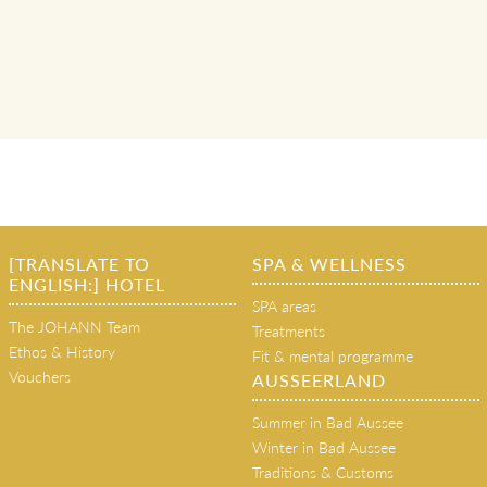
[TRANSLATE TO
SPA & WELLNESS
ENGLISH:] HOTEL
SPA areas
The JOHANN Team
Treatments
Ethos & History
Fit & mental programme
Vouchers
AUSSEERLAND
Summer in Bad Aussee
Winter in Bad Aussee
Traditions & Customs