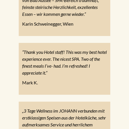
von Bad Aussee – SPA-Bereich traumhaft,
feinste steirische Herzlichkeit, exzellentes
Essen – wir kommen gerne wieder.“
Karin Schweinegger, Wien
“Thank you Hotel staff! This was my best hotel
experience ever. The nicest SPA. Two of the
finest meals I’ve- had. I’m refreshed! I
appreciate it.“
Mark K.
„3 Tage Wellness im JOHANN verbunden mit
erstklassigen Speisen aus der Hotelküche, sehr
aufmerksames Service und herrlichem