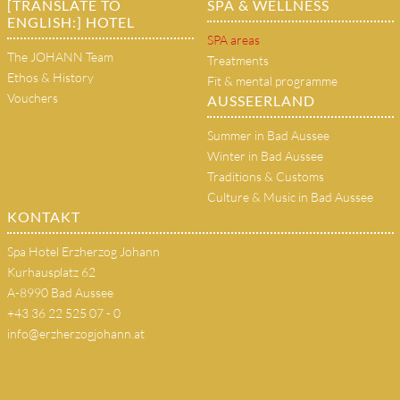
[TRANSLATE TO
SPA & WELLNESS
ENGLISH:] HOTEL
SPA areas
The JOHANN Team
Treatments
Ethos & History
Fit & mental programme
Vouchers
AUSSEERLAND
Summer in Bad Aussee
Winter in Bad Aussee
Traditions & Customs
Culture & Music in Bad Aussee
KONTAKT
Spa Hotel Erzherzog Johann
Kurhausplatz 62
A-8990 Bad Aussee
+43 36 22 525 07 - 0
info@erzherzogjohann.at
(copy 18)