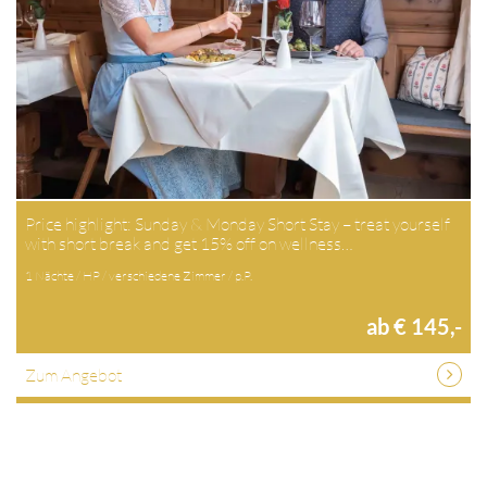
Price highlight: Sunday & Monday Short Stay – treat yourself
with short break and get 15% off on wellness…
1 Nächte / HP / verschiedene Zimmer / p.P.
ab € 145,-
Zum Angebot