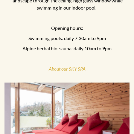
landscape through the ceiling-high glass window while
swimming in our indoor pool.
Opening hours:
Swimming pools: daily 7:30am to 9pm
Alpine herbal bio-sauna: daily 10am to 9pm
About our SKY SPA