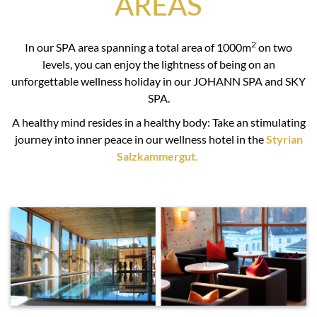
AREAS
2
In our SPA area spanning a total area of 1000m
on two
levels, you can enjoy the lightness of being on an
unforgettable wellness holiday in our JOHANN SPA and SKY
SPA.
A healthy mind resides in a healthy body: Take an stimulating
journey into inner peace in our wellness hotel in the
Styrian
Salzkammergut.