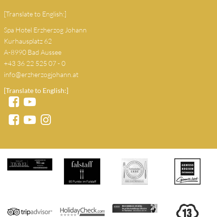
[Translate to English:]
Spa Hotel Erzherzog Johann
Kurhausplatz 62
A-8990 Bad Aussee
+43 36 22 525 07 - 0
info@erzherzogjohann.at
[Translate to English:]