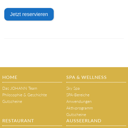
Jetzt reservieren
HOME
SPA & WELLNESS
Das JOHANN Team
Sky Spa
Philosophie & Geschichte
SPA-Bereiche
Gutscheine
Anwendungen
Aktivprogramm
Gutscheine
RESTAURANT
AUSSEERLAND