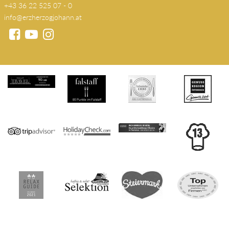
+43 36 22 525 07 - 0
info@erzherzogjohann.at